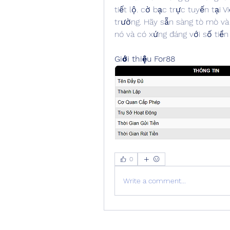
tiết lộ. cờ bạc trực tuyến tại 
trường. Hãy sẵn sàng tò mò và
nó và có xứng đáng với số tiền
Giới thiệu For88
0
Write a comment...