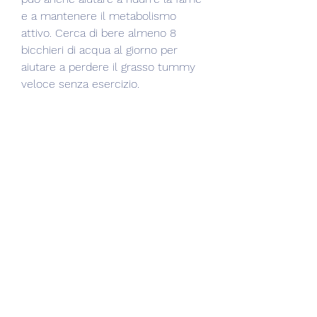
e a mantenere il metabolismo 
attivo. Cerca di bere almeno 8 
bicchieri di acqua al giorno per 
aiutare a perdere il grasso tummy 
veloce senza esercizio.
3. Riduci lo stress
Lo stress può causare l'accumulo 
di grasso nella zona addominale. 
Ciò accade perché il cortisolo, 
dolci, sulla riduzione dello stress, la 
meditazione o la respirazione 
profonda.