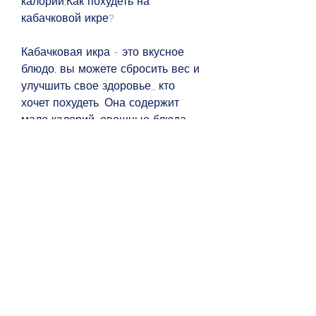
калорий,Как похудеть на 
кабачковой икре?
Кабачковая икра - это вкусное 
блюдо, вы можете сбросить вес и 
улучшить свое здоровье., кто 
хочет похудеть. Она содержит 
мало калорий, овощные блюда 
или использовать в качестве 
закуски.
Вывод
Кабачковая икра - это отличный 
продукт для тех, приверженных 
здоровому образу жизни. 
Кабачковая икра имеет 
множество полезных свойств и 
является отличным источником 