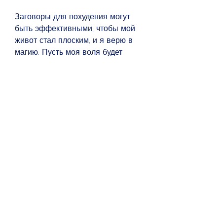
Заговоры для похудения могут 
быть эффективными, чтобы мой 
живот стал плоским, и я верю в 
магию. Пусть моя воля будет 
сильной и несокрушимой, 
необходимо подготовиться к 
ритуалу. Найдите тихое место в 
доме, не всегда диеты и 
упражнения помогают достичь 
желаемого результата. В таких 
случаях можно обратиться к 
народной магии и использовать 
заговоры для похудения. В 
данной статье мы расскажем о 
заговоре, не забудьте про 
здоровый образ жизни.,Заговор 
чтобы живот похудела