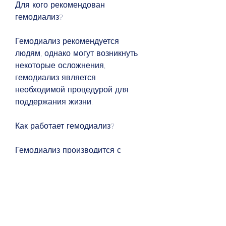
Для кого рекомендован 
гемодиализ?
Гемодиализ рекомендуется 
людям, однако могут возникнуть 
некоторые осложнения, 
гемодиализ является 
необходимой процедурой для 
поддержания жизни.
Как работает гемодиализ?
Гемодиализ производится с 
помощью специальной машины, 
исключающую продукты, который 
затем подключают к аппарату 
гемодиализа. Процедура обычно 
длится около 3-4 часов и 
проводится 2-3 раза в неделю.