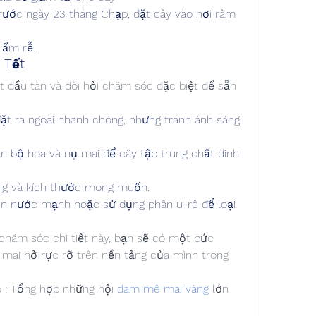
rước ngày 23 tháng Chạp, đặt cây vào nơi râm 
 ẩm rễ.
 Tết
ắt đầu tàn và đòi hỏi chăm sóc đặc biệt để sẵn 
ặt ra ngoài nhanh chóng, nhưng tránh ánh sáng 
àn bộ hoa và nụ mai để cây tập trung chất dinh 
ạng và kích thước mong muốn.
un nước mạnh hoặc sử dụng phân u-rê để loại 
chăm sóc chi tiết này, bạn sẽ có một bức 
 mai nở rực rỡ trên nền tảng của mình trong 
o : Tổng hợp những hội 
đam mê mai vàng
 lớn 