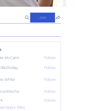
Join
s
ie McCann
Follow
dle2today
Follow
today
is White
Follow
cocktecho
Follow
techo
rk
Follow
Members (190)