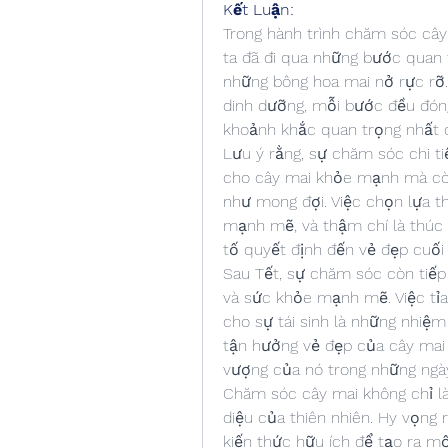
Kết Luận:
Trong hành trình chăm sóc cây
ta đã đi qua những bước quan t
những bông hoa mai nở rực rỡ. 
dinh dưỡng, mỗi bước đều đóng
khoảnh khắc quan trọng nhất 
Lưu ý rằng, sự chăm sóc chi ti
cho cây mai khỏe mạnh mà còn 
như mong đợi. Việc chọn lựa thờ
mạnh mẽ, và thậm chí là thúc
tố quyết định đến vẻ đẹp cuối
Sau Tết, sự chăm sóc còn tiếp 
và sức khỏe mạnh mẽ. Việc tỉa c
cho sự tái sinh là những nhiệm
tận hưởng vẻ đẹp của cây mai 
vượng của nó trong những ngày
Chăm sóc cây mai không chỉ là
diệu của thiên nhiên. Hy vọng r
kiến thức hữu ích để tạo ra một