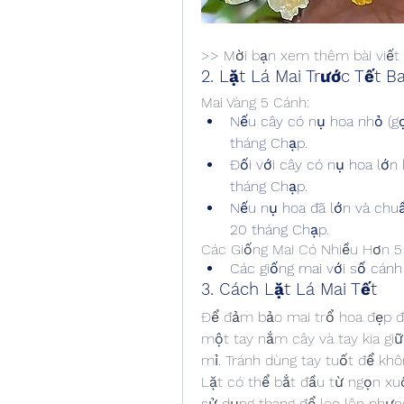
>> Mời bạn xem thêm bài viết :
2. Lặt Lá Mai Trước Tết B
Mai Vàng 5 Cánh:
Nếu cây có nụ hoa nhỏ (gọi 
tháng Chạp.
Đối với cây có nụ hoa lớn h
tháng Chạp.
Nếu nụ hoa đã lớn và chuẩn 
20 tháng Chạp.
Các Giống Mai Có Nhiều Hơn 5
Các giống mai với số cánh
3. Cách Lặt Lá Mai Tết
Để đảm bảo mai trổ hoa đẹp đún
một tay nắm cây và tay kia giữ
mỉ. Tránh dùng tay tuốt để k
Lặt có thể bắt đầu từ ngọn xu
sử dụng thang để leo lên nhưng