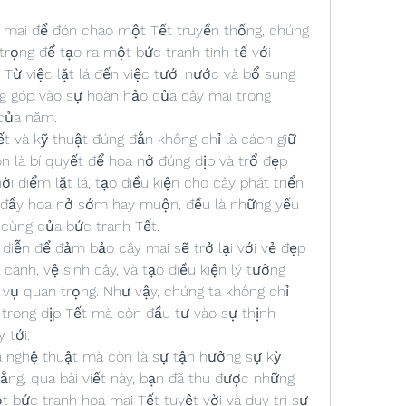
 mai để đón chào một Tết truyền thống, chúng 
rọng để tạo ra một bức tranh tinh tế với 
Từ việc lặt lá đến việc tưới nước và bổ sung 
 góp vào sự hoàn hảo của cây mai trong 
của năm.
ết và kỹ thuật đúng đắn không chỉ là cách giữ 
là bí quyết để hoa nở đúng dịp và trổ đẹp 
i điểm lặt lá, tạo điều kiện cho cây phát triển 
 đẩy hoa nở sớm hay muộn, đều là những yếu 
 cùng của bức tranh Tết.
diễn để đảm bảo cây mai sẽ trở lại với vẻ đẹp 
ành, vệ sinh cây, và tạo điều kiện lý tưởng 
 vụ quan trọng. Như vậy, chúng ta không chỉ 
trong dịp Tết mà còn đầu tư vào sự thịnh 
 tới.
 nghệ thuật mà còn là sự tận hưởng sự kỳ 
ằng, qua bài viết này, bạn đã thu được những 
 bức tranh hoa mai Tết tuyệt vời và duy trì sự 