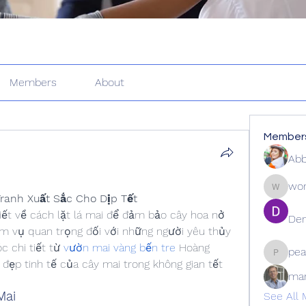
Members
About
Member
Abb
wor
wordle2
ranh Xuất Sắc Cho Dịp Tết
tiết về cách lặt lá mai để đảm bảo cây hoa nở 
Den
ệm vụ quan trọng đối với những người yêu thủy 
 chi tiết từ 
vườn mai vàng bến tre
 Hoàng 
pea
peacock
đẹp tinh tế của cây mai trong không gian tết 
ma
Mai
See All 