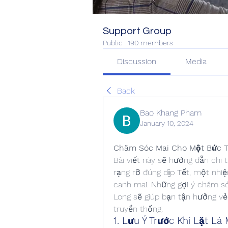
Support Group
Public
·
190 members
Discussion
Media
Back
Bao Khang Pham
January 10, 2024
Chăm Sóc Mai Cho Một Bức T
Bài viết này sẽ hướng dẫn chi 
rạng rỡ đúng dịp Tết, một nhi
canh mai. Những gợi ý chăm sóc
Long sẽ giúp bạn tận hưởng vẻ 
truyền thống.
1. Lưu Ý Trước Khi Lặt Lá 