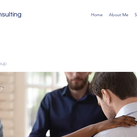
sulting
Home
About Me
S
oup