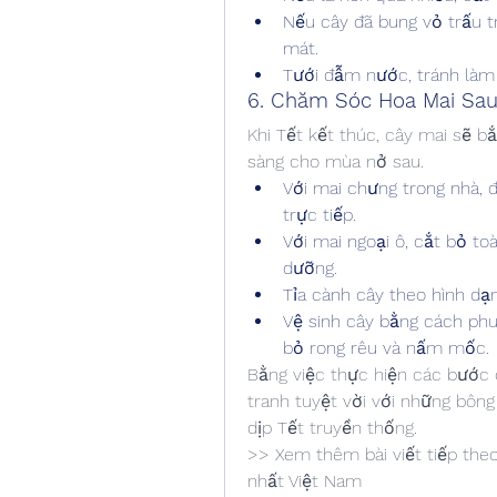
Nếu cây đã bung vỏ trấu t
mát.
Tưới đẫm nước, tránh làm
6. Chăm Sóc Hoa Mai Sau
Khi Tết kết thúc, cây mai sẽ b
sàng cho mùa nở sau.
Với mai chưng trong nhà, đ
trực tiếp.
Với mai ngoại ô, cắt bỏ to
dưỡng.
Tỉa cành cây theo hình d
Vệ sinh cây bằng cách ph
bỏ rong rêu và nấm mốc.
Bằng việc thực hiện các bước 
tranh tuyệt vời với những bông
dịp Tết truyền thống.
>> Xem thêm bài viết tiếp the
nhất Việt Nam