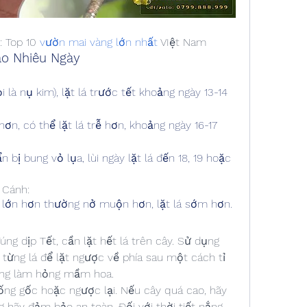
 Top 10 
vườn mai vàng lớn nhất
 VIệt Nam
ao Nhiêu Ngày
là nụ kim), lặt lá trước tết khoảng ngày 13-14 
ơn, có thể lặt lá trễ hơn, khoảng ngày 16-17 
bị bung vỏ lụa, lùi ngày lặt lá đến 18, 19 hoặc 
 Cánh:
 lớn hơn thường nở muộn hơn, lặt lá sớm hơn.
g dịp Tết, cần lặt hết lá trên cây. Sử dụng 
 từng lá để lặt ngược về phía sau một cách tỉ 
hông làm hỏng mầm hoa.
ống gốc hoặc ngược lại. Nếu cây quá cao, hãy 
 hãy đảm bảo an toàn. Đối với thời tiết nắng 