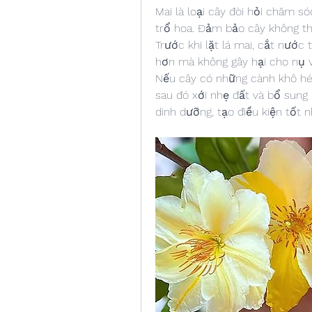
Mai là loại cây đòi hỏi chăm sóc
trổ hoa. Đảm bảo cây không thi
Trước khi lặt lá mai, cắt nước 
hơn mà không gây hại cho nụ v
Nếu cây có những cành khô héo,
sau đó xới nhẹ đất và bổ sung 
dinh dưỡng, tạo điều kiện tốt n