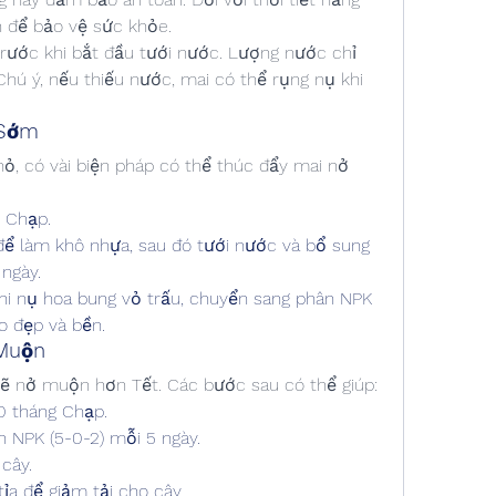
 để bảo vệ sức khỏe.
y trước khi bắt đầu tưới nước. Lượng nước chỉ 
 Chú ý, nếu thiếu nước, mai có thể rụng nụ khi 
 Sớm
ỏ, có vài biện pháp có thể thúc đẩy mai nở 
g Chạp.
ể làm khô nhựa, sau đó tưới nước và bổ sung 
ngày.
i nụ hoa bung vỏ trấu, chuyển sang phân NPK 
o đẹp và bền.
 Muộn
 sẽ nở muộn hơn Tết. Các bước sau có thể giúp:
20 tháng Chạp.
 NPK (5-0-2) mỗi 5 ngày.
cây.
tỉa để giảm tải cho cây.