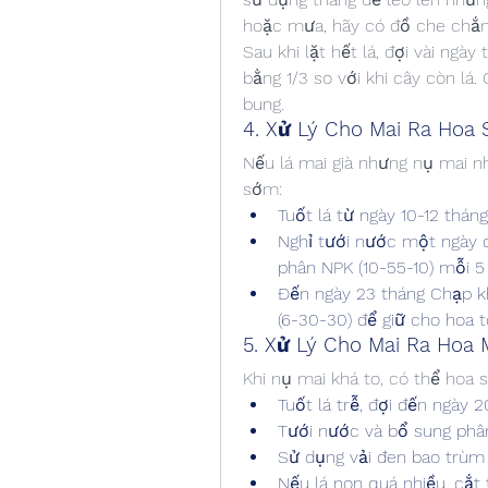
hoặc mưa, hãy có đồ che chắn
Sau khi lặt hết lá, đợi vài ngà
bằng 1/3 so với khi cây còn lá.
bung.
4. Xử Lý Cho Mai Ra Hoa
Nếu lá mai già nhưng nụ mai nh
sớm:
Tuốt lá từ ngày 10-12 thán
Nghỉ tưới nước một ngày đ
phân NPK (10-55-10) mỗi 5 
Đến ngày 23 tháng Chạp kh
(6-30-30) để giữ cho hoa t
5. Xử Lý Cho Mai Ra Hoa
Khi nụ mai khá to, có thể hoa
Tuốt lá trễ, đợi đến ngày 
Tưới nước và bổ sung phân
Sử dụng vải đen bao trùm 
Nếu lá non quá nhiều, cắt 