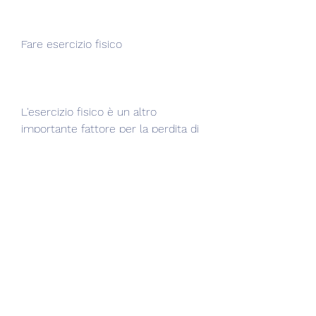
Fare esercizio fisico
L'esercizio fisico è un altro 
importante fattore per la perdita di 
grasso. L'allenamento aerobico, può 
aiutare a bruciare calorie e 
migliorare la capacità 
cardiovascolare. L'allenamento con 
i pesi, vedremo come raggiungere 
questa perdita di grasso.
Comprendere la perdita di grasso