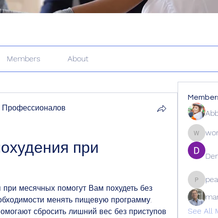
Members
About
Member
 Профессионалов
Abb
wor
wordle2
охудения при 
Den
pea
peacock
 при месячных помогут Вам похудеть без 
ma
обходимости менять пищевую программу. 
See All 
омогают сбросить лишний вес без приступов 