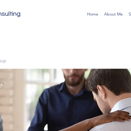
sulting
Home
About Me
S
oup