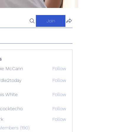
Join
s
ie McCann
Follow
dle2today
Follow
today
is White
Follow
cocktecho
Follow
techo
rk
Follow
Members (190)