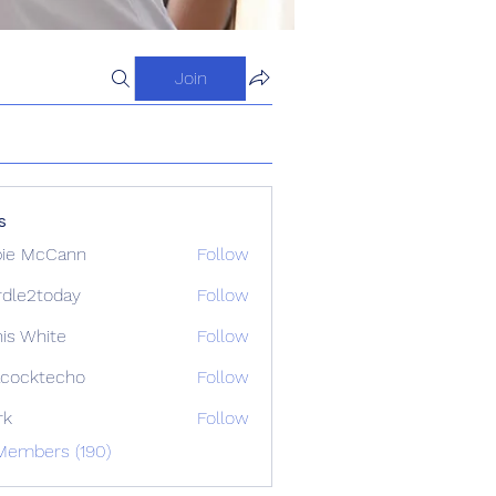
Join
s
ie McCann
Follow
dle2today
Follow
today
is White
Follow
cocktecho
Follow
techo
rk
Follow
Members (190)