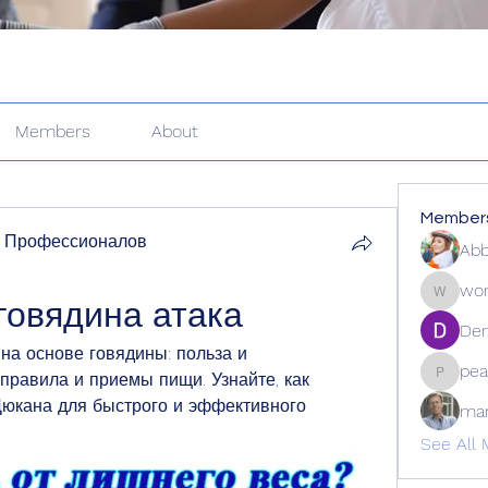
Members
About
Member
 Профессионалов
Abb
wor
говядина атака
wordle2
Den
на основе говядины: польза и 
pea
правила и приемы пищи. Узнайте, как 
peacock
юкана для быстрого и эффективного 
ma
See All 