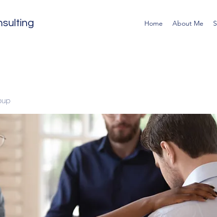
sulting
Home
About Me
S
oup