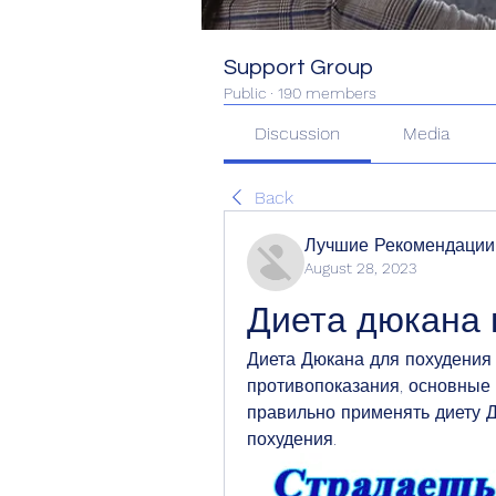
Support Group
Public
·
190 members
Discussion
Media
Back
Лучшие Рекомендации
August 28, 2023
Диета дюкана 
Диета Дюкана для похудения 
противопоказания, основные 
правильно применять диету Д
похудения.